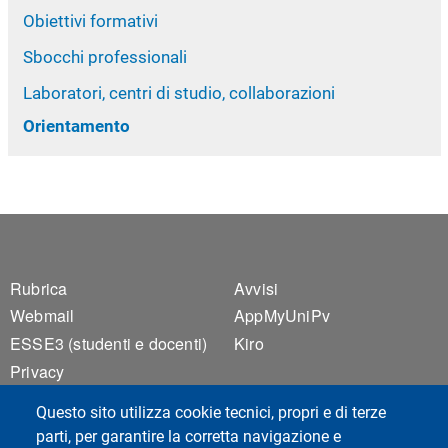
Obiettivi formativi
Sbocchi professionali
Laboratori, centri di studio, collaborazioni
Orientamento
Footer 1
Footer 2
Rubrica
Avvisi
Webmail
AppMyUniPv
ESSE3 (studenti e docenti)
Kiro
Privacy
Accessibilità
Questo sito utilizza cookie tecnici, propri e di terze
Cookie settings
parti, per garantire la corretta navigazione e