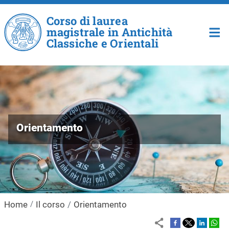
Salta al contenuto principale
Corso di laurea
magistrale in Antichità
Classiche e Orientali
Orientamento
Home
Il corso
Orientamento