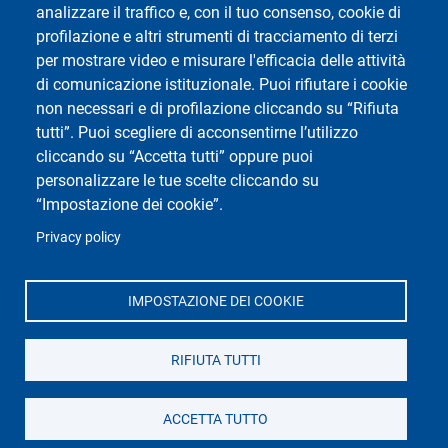
Rubrica
analizzare il traffico e, con il tuo consenso, cookie di
profilazione e altri strumenti di tracciamento di terzi
per mostrare video e misurare l'efficacia delle attività
Social del corso di laurea
di comunicazione istituzionale. Puoi rifiutare i cookie
non necessari e di profilazione cliccando su “Rifiuta
tutti”. Puoi scegliere di acconsentirne l’utilizzo
cliccando su “Accetta tutti” oppure puoi
personalizzare le tue scelte cliccando su
“Impostazione dei cookie”.
Privacy policy
Social di Ateneo
IMPOSTAZIONE DEI COOKIE
RIFIUTA TUTTI
Dipartimento di Studi Umanistici
Università di Pavia
ACCETTA TUTTO
Piazza del Lino, 2 - 27100 Pavia - Italy